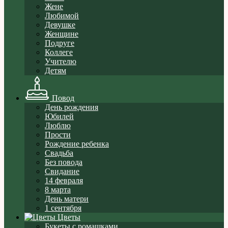
Жене
Любимой
Девушке
Женщине
Подруге
Коллеге
Учителю
Детям
Повод
День рождения
Юбилей
Люблю
Прости
Рождение ребенка
Свадьба
Без повода
Свидание
14 февраля
8 марта
День матери
1 сентября
Цветы
Букеты с ромашками