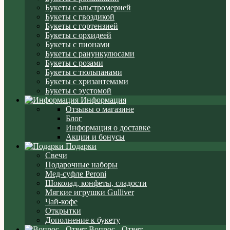
Букеты с альстромерией
Букеты с гвоздикой
Букеты с гортензией
Букеты с орхидеей
Букеты с пионами
Букеты с ранункулюсами
Букеты с розами
Букеты с тюльпанами
Букеты с хризантемами
Букеты с эустомой
Информация
Отзывы о магазине
Блог
Информация о доставке
Акции и бонусы
Подарки
Свечи
Подарочные наборы
Мед-суфле Peroni
Шоколад, конфеты, сладости
Мягкие игрушки Gulliver
Чай-кофе
Открытки
Дополнение к букету
Вопрос - Ответ