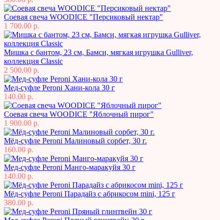
Соевая свеча WOODICE "Персиковый нектар"
1 700.00 р.
Мишка с бантом, 23 см, Бамси, мягкая игрушка Gulliver,
коллекция Classic
2 500.00 р.
Мед-суфле Peroni Хани-кола 30 г
140.00 р.
Соевая свеча WOODICE "Яблочный пирог"
1 900.00 р.
Мёд-суфле Peroni Малиновый сорбет, 30 г.
160.00 р.
Мед-суфле Peroni Манго-маракуйя 30 г
140.00 р.
Мёд-суфле Peroni Парадайз с абрикосом mini, 125 г
380.00 р.