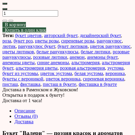
В корзину
Купить в один клик
Теги:
букет цветов
,
авторский букет
,
дизайнерский букет
,
роза
,
букет роз
,
цветы розы
,
сиреневые розы
,
ранункулюс
,
лютик
,
ранункулюс букет
,
букет лютиков
,
цветок ранункулюс
,
цветы лютиков
,
белые ранункулюсы
,
белые лютики
,
розовые
ранункулюсы
,
розовые лютики
,
анемон
,
анемоны букет
,
анемоны цветы
,
синие анемоны
,
альстромерия
,
альстромерия
букет
,
альстромерия цветы
,
розовая альстромерия
,
эустома
,
букет из эустомы
,
цветок эустома
,
белая эустома
,
вероника
,
букеты с вероникой
,
цветок вероника
,
сиреневая вероника
,
писташ
,
фисташка
,
писташ в букете
,
фисташка в букете
Доставка в Раменском и Жуковском!
Открытка в подарок к букету!
Доставка от 1 часа!
Описание
Отзывы (0)
Доставка
Букет "Валери" — поэзия красок и ароматов