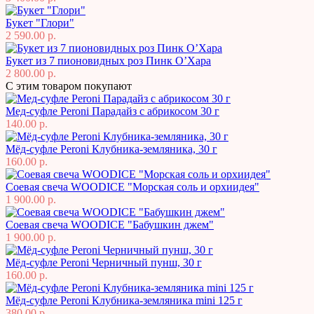
Букет "Глори"
2 590.00 р.
Букет из 7 пионовидных роз Пинк О’Хара
2 800.00 р.
С этим товаром покупают
Мед-суфле Peroni Парадайз с абрикосом 30 г
140.00 р.
Мёд-суфле Peroni Клубника-земляника, 30 г
160.00 р.
Соевая свеча WOODICE "Морская соль и орхиидея"
1 900.00 р.
Соевая свеча WOODICE "Бабушкин джем"
1 900.00 р.
Мёд-суфле Peroni Черничный пунш, 30 г
160.00 р.
Мёд-суфле Peroni Клубника-земляника mini 125 г
380.00 р.