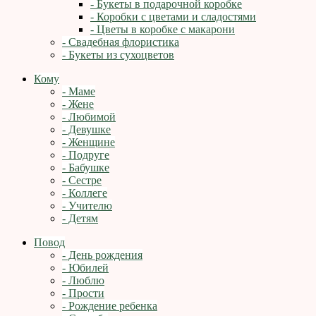
- Букеты в подарочной коробке
- Коробки с цветами и сладостями
- Цветы в коробке с макарони
- Свадебная флористика
- Букеты из сухоцветов
Кому
- Маме
- Жене
- Любимой
- Девушке
- Женщине
- Подруге
- Бабушке
- Сестре
- Коллеге
- Учителю
- Детям
Повод
- День рождения
- Юбилей
- Люблю
- Прости
- Рождение ребенка