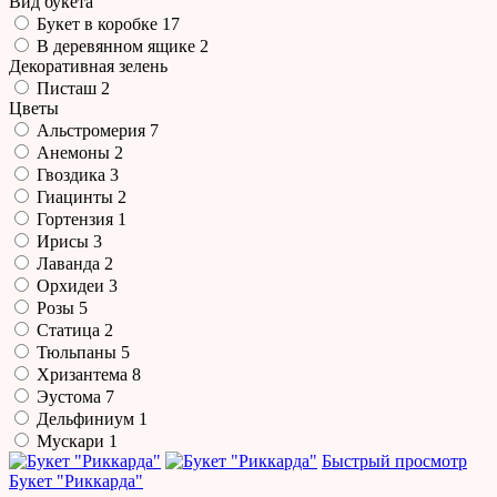
Вид букета
Букет в коробке
17
В деревянном ящике
2
Декоративная зелень
Писташ
2
Цветы
Альстромерия
7
Анемоны
2
Гвоздика
3
Гиацинты
2
Гортензия
1
Ирисы
3
Лаванда
2
Орхидеи
3
Розы
5
Статица
2
Тюльпаны
5
Хризантема
8
Эустома
7
Дельфиниум
1
Мускари
1
Быстрый просмотр
Букет "Риккарда"