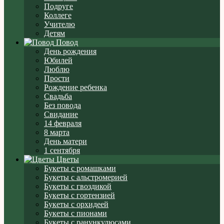
Подруге
Коллеге
Учителю
Детям
Повод
День рождения
Юбилей
Люблю
Прости
Рождение ребенка
Свадьба
Без повода
Свидание
14 февраля
8 марта
День матери
1 сентября
Цветы
Букеты с ромашками
Букеты с альстромерией
Букеты с гвоздикой
Букеты с гортензией
Букеты с орхидеей
Букеты с пионами
Букеты с ранункулюсами