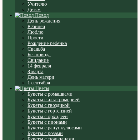
Учителю
Детям
Повод
День рождения
Юбилей
Люблю
Прости
Рождение ребенка
Свадьба
Без повода
Свидание
14 февраля
8 марта
День матери
1 сентября
Цветы
Букеты с ромашками
Букеты с альстромерией
Букеты с гвоздикой
Букеты с гортензией
Букеты с орхидеей
Букеты с пионами
Букеты с ранункулюсами
Букеты с розами
Букеты с тюльпанами