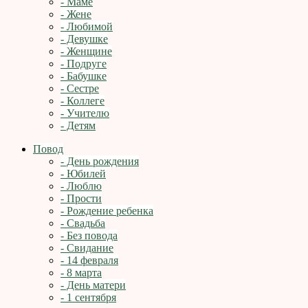
- Маме
- Жене
- Любимой
- Девушке
- Женщине
- Подруге
- Бабушке
- Сестре
- Коллеге
- Учителю
- Детям
Повод
- День рождения
- Юбилей
- Люблю
- Прости
- Рождение ребенка
- Свадьба
- Без повода
- Свидание
- 14 февраля
- 8 марта
- День матери
- 1 сентября