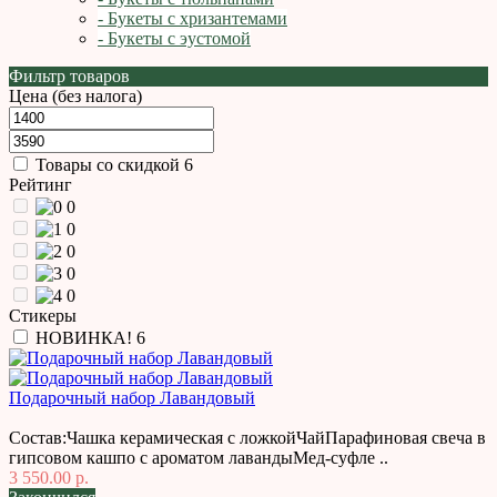
- Букеты с хризантемами
- Букеты с эустомой
Фильтр товаров
Цена (без налога)
Товары со скидкой
6
Рейтинг
0
0
0
0
0
Стикеры
НОВИНКА!
6
Подарочный набор Лавандовый
Состав:Чашка керамическая с ложкойЧайПарафиновая свеча в
гипсовом кашпо с ароматом лавандыМед-суфле ..
3 550.00 р.