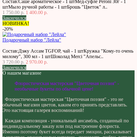
Состав:Саше ароматическое - 1 штМед-суфле Peroni 30г - 1
штМыло ручной работы - 1 штБрошь "Цветок" л..
1 750.00 р.
1 400.00 р.
Закончился
НОВИНКА!
-20%
Подарочный набор "Лейла"
Состав:Дэжу Ассам TGFOP, чай - 1 штКружка "Кому-то очень
милому", 300 мл - 1 штШоколад Merci "Апельс..
3 720.00 р.
2 970.00 р.
Закончился
О нашем магазине
Флористическая мастерская "Цветочная поэзия" -
необычные букеты по обычной цене!
Флористическая мастерская "Цветочная поэзия" - это не
обычный магазин цветов, каким его принять представлять.
Это настоящая галерея воспоминаний!
Каждая композиция - уникальный ансамбль, созданный по
индивидуальному заказу или под настроение флориста.
Именно поэтому букет всегда передает эмоции, рассказывает