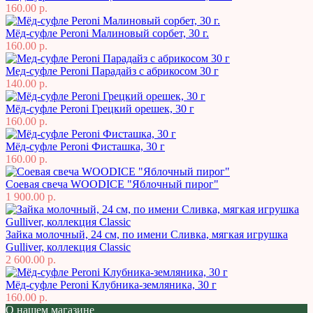
160.00 р.
Мёд-суфле Peroni Малиновый сорбет, 30 г.
160.00 р.
Мед-суфле Peroni Парадайз с абрикосом 30 г
140.00 р.
Мёд-суфле Peroni Грецкий орешек, 30 г
160.00 р.
Мёд-суфле Peroni Фисташка, 30 г
160.00 р.
Соевая свеча WOODICE "Яблочный пирог"
1 900.00 р.
Зайка молочный, 24 см, по имени Сливка, мягкая игрушка
Gulliver, коллекция Classic
2 600.00 р.
Мёд-суфле Peroni Клубника-земляника, 30 г
160.00 р.
О нашем магазине