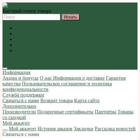
Быстрый поиск товара
Акции и бонусы
О нас
Информация о доставке
Гарантия качества
Пользовательское соглашение и политика
конфиденциальности
Мой аккаунт
Закладки
Сравнение
Оформить заказ
Информация
Акции и бонусы
О нас
Информация о доставке
Гарантия
качества
Пользовательское соглашение и политика
конфиденциальности
Служба поддержки
Связаться с нами
Возврат товара
Карта сайта
Дополнительно
Производители
Подарочные сертификаты
Партнёры
Товары
со скидкой
Мой аккаунт
Мой аккаунт
История заказов
Закладки
Рассылка новостей
Связаться с нами