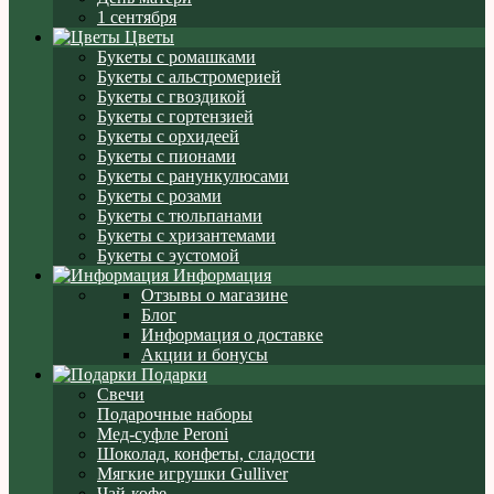
1 сентября
Цветы
Букеты с ромашками
Букеты с альстромерией
Букеты с гвоздикой
Букеты с гортензией
Букеты с орхидеей
Букеты с пионами
Букеты с ранункулюсами
Букеты с розами
Букеты с тюльпанами
Букеты с хризантемами
Букеты с эустомой
Информация
Отзывы о магазине
Блог
Информация о доставке
Акции и бонусы
Подарки
Свечи
Подарочные наборы
Мед-суфле Peroni
Шоколад, конфеты, сладости
Мягкие игрушки Gulliver
Чай-кофе