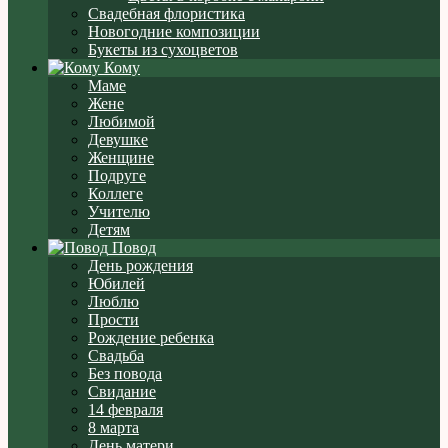
Свадебная флористика
Новогодние композиции
Букеты из сухоцветов
Кому
Маме
Жене
Любимой
Девушке
Женщине
Подруге
Коллеге
Учителю
Детям
Повод
День рождения
Юбилей
Люблю
Прости
Рождение ребенка
Свадьба
Без повода
Свидание
14 февраля
8 марта
День матери