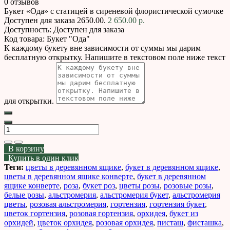
0 отзывов
Букет «Ода» с статицей в сиреневой флористической сумочке
Доступен для заказа
2650.00.
2 650.00 р.
Доступность:
Доступен для заказа
Код товара:
Букет "Ода"
К каждому букету вне зависимости от суммы мы дарим
бесплатную открытку. Напишите в текстовом поле ниже текст
для открытки.
В корзину
Купить в один клик
Теги:
цветы в деревянном ящике
,
букет в деревянном ящике
,
цветы в деревянном ящике конверте
,
букет в деревянном
ящике конверте
,
роза
,
букет роз
,
цветы розы
,
розовые розы
,
белые розы
,
альстромерия
,
альстромерия букет
,
альстромерия
цветы
,
розовая альстромерия
,
гортензия
,
гортензия букет
,
цветок гортензия
,
розовая гортензия
,
орхидея
,
букет из
орхидей
,
цветок орхидея
,
розовая орхидея
,
писташ
,
фисташка
,