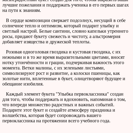
лучшие пожелания и поддержать ученика в его первых шагах
на пути к знаниям.
В сердце композиции сверкает подсолнух, несущий в себе
солнечное тепло и оптимизм, который подарит улыбку и
светлый настрой. Белые сантини, словно капельки утреннего
росы, придают букету свежесть и чистоту, а альстромерия
добавляет изящества и дружеской теплоты.
Розовая одноголовая гвоздика и кустовая гвоздика, с их
нежными и в то же время выразительными цветами, вносят
нотку утончённости и грации, подчеркивая важность этого
момента. Ветки малины, с их зелеными листьями,
символизируют рост и развитие, а колоски пшеницы, как
золотые нити, вплетенные в букет, олицетворяют будущее и
обещание изобилия.
Каждый элемент букета "Улыбка первоклассника" создан
для того, чтобы поддержать и вдохновить, напоминая о том,
что впереди множество радостных и важных событий.
Подарите этот букет и создайте атмосферу праздника и
волшебства, которая будет сопровождать вашего
первоклассника на протяжении всего учебного года.