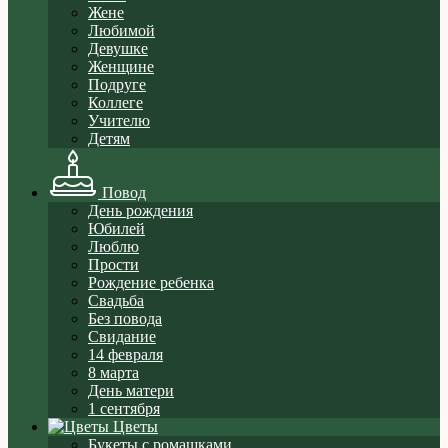
Жене
Любимой
Девушке
Женщине
Подруге
Коллеге
Учителю
Детям
Повод
День рождения
Юбилей
Люблю
Прости
Рождение ребенка
Свадьба
Без повода
Свидание
14 февраля
8 марта
День матери
1 сентября
Цветы
Букеты с ромашками