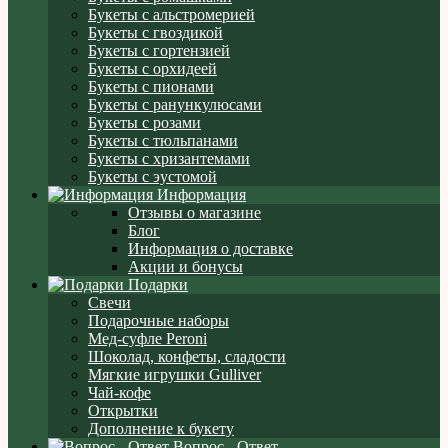
Букеты с альстромерией
Букеты с гвоздикой
Букеты с гортензией
Букеты с орхидеей
Букеты с пионами
Букеты с ранункулюсами
Букеты с розами
Букеты с тюльпанами
Букеты с хризантемами
Букеты с эустомой
Информация
Отзывы о магазине
Блог
Информация о доставке
Акции и бонусы
Подарки
Свечи
Подарочные наборы
Мед-суфле Peroni
Шоколад, конфеты, сладости
Мягкие игрушки Gulliver
Чай-кофе
Открытки
Дополнение к букету
Вопрос - Ответ