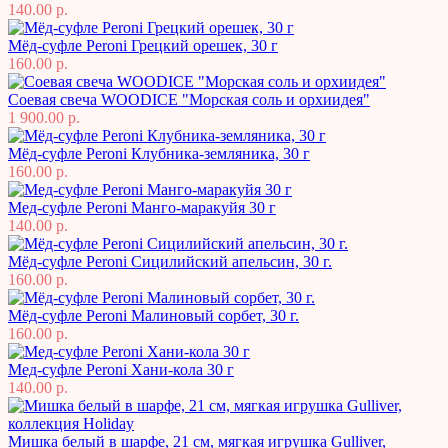
140.00 р.
Мёд-суфле Peroni Грецкий орешек, 30 г
160.00 р.
Соевая свеча WOODICE "Морская соль и орхиидея"
1 900.00 р.
Мёд-суфле Peroni Клубника-земляника, 30 г
160.00 р.
Мед-суфле Peroni Манго-маракуйя 30 г
140.00 р.
Мёд-суфле Peroni Сицилийский апельсин, 30 г.
160.00 р.
Мёд-суфле Peroni Малиновый сорбет, 30 г.
160.00 р.
Мед-суфле Peroni Хани-кола 30 г
140.00 р.
Мишка белый в шарфе, 21 см, мягкая игрушка Gulliver,