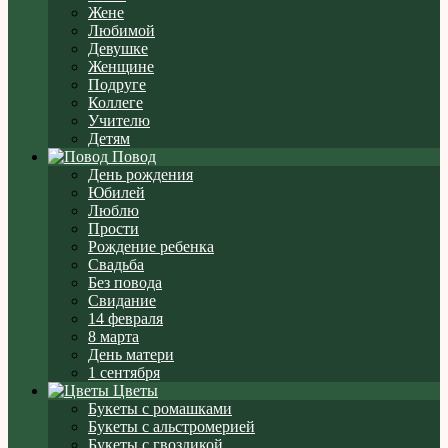
Жене
Любимой
Девушке
Женщине
Подруге
Коллеге
Учителю
Детям
Повод
День рождения
Юбилей
Люблю
Прости
Рождение ребенка
Свадьба
Без повода
Свидание
14 февраля
8 марта
День матери
1 сентября
Цветы
Букеты с ромашками
Букеты с альстромерией
Букеты с гвоздикой