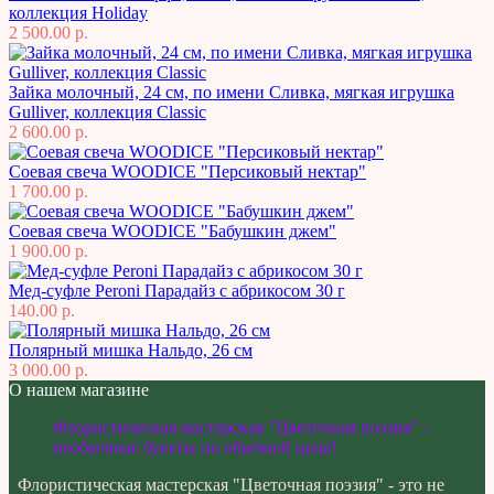
коллекция Holiday
2 500.00 р.
Зайка молочный, 24 см, по имени Сливка, мягкая игрушка
Gulliver, коллекция Classic
2 600.00 р.
Соевая свеча WOODICE "Персиковый нектар"
1 700.00 р.
Соевая свеча WOODICE "Бабушкин джем"
1 900.00 р.
Мед-суфле Peroni Парадайз с абрикосом 30 г
140.00 р.
Полярный мишка Нальдо, 26 см
3 000.00 р.
О нашем магазине
Флористическая мастерская "Цветочная поэзия" -
необычные букеты по обычной цене!
Флористическая мастерская "Цветочная поэзия" - это не