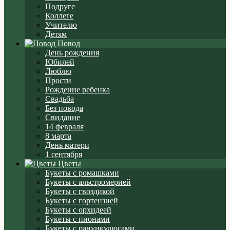
Подруге
Коллеге
Учителю
Детям
Повод
День рождения
Юбилей
Люблю
Прости
Рождение ребенка
Свадьба
Без повода
Свидание
14 февраля
8 марта
День матери
1 сентября
Цветы
Букеты с ромашками
Букеты с альстромерией
Букеты с гвоздикой
Букеты с гортензией
Букеты с орхидеей
Букеты с пионами
Букеты с ранункулюсами