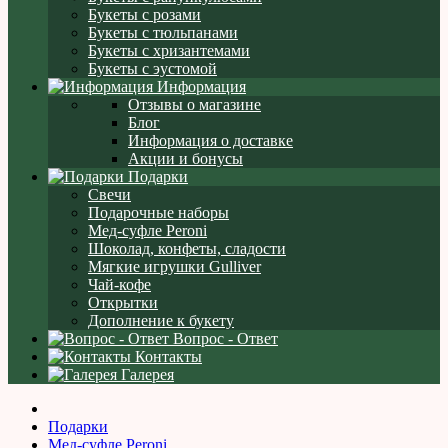
Букеты с розами
Букеты с тюльпанами
Букеты с хризантемами
Букеты с эустомой
Информация
Отзывы о магазине
Блог
Информация о доставке
Акции и бонусы
Подарки
Свечи
Подарочные наборы
Мед-суфле Peroni
Шоколад, конфеты, сладости
Мягкие игрушки Gulliver
Чай-кофе
Открытки
Дополнение к букету
Вопрос - Ответ
Контакты
Галерея
Подарки
Мед-суфле Peroni