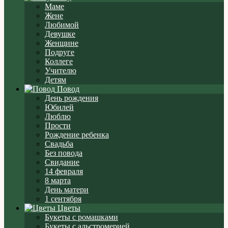
Маме
Жене
Любимой
Девушке
Женщине
Подруге
Коллеге
Учителю
Детям
Повод
День рождения
Юбилей
Люблю
Прости
Рождение ребенка
Свадьба
Без повода
Свидание
14 февраля
8 марта
День матери
1 сентября
Цветы
Букеты с ромашками
Букеты с альстромерией