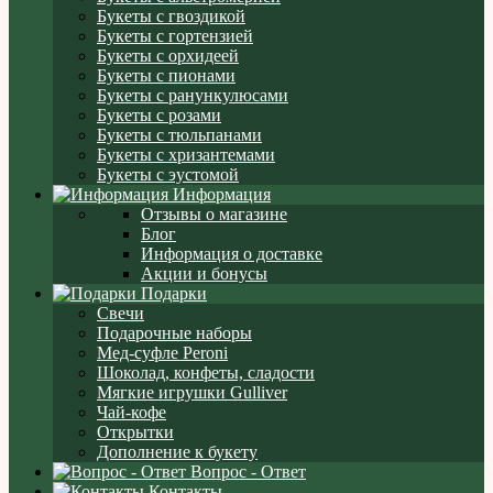
Букеты с гвоздикой
Букеты с гортензией
Букеты с орхидеей
Букеты с пионами
Букеты с ранункулюсами
Букеты с розами
Букеты с тюльпанами
Букеты с хризантемами
Букеты с эустомой
Информация
Отзывы о магазине
Блог
Информация о доставке
Акции и бонусы
Подарки
Свечи
Подарочные наборы
Мед-суфле Peroni
Шоколад, конфеты, сладости
Мягкие игрушки Gulliver
Чай-кофе
Открытки
Дополнение к букету
Вопрос - Ответ
Контакты