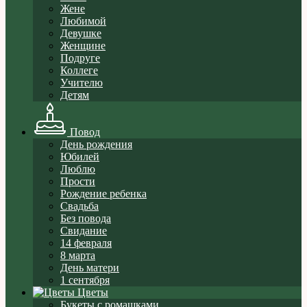
Жене
Любимой
Девушке
Женщине
Подруге
Коллеге
Учителю
Детям
Повод
День рождения
Юбилей
Люблю
Прости
Рождение ребенка
Свадьба
Без повода
Свидание
14 февраля
8 марта
День матери
1 сентября
Цветы
Букеты с ромашками