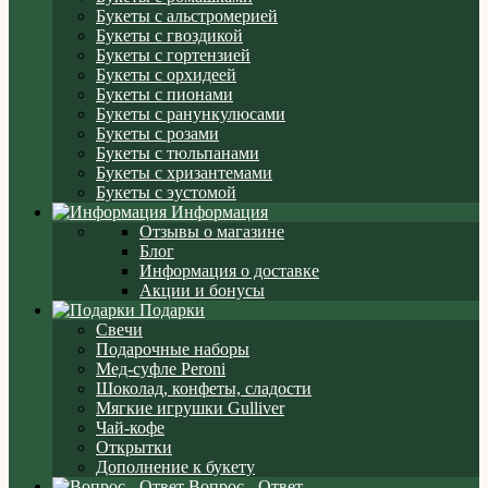
Букеты с альстромерией
Букеты с гвоздикой
Букеты с гортензией
Букеты с орхидеей
Букеты с пионами
Букеты с ранункулюсами
Букеты с розами
Букеты с тюльпанами
Букеты с хризантемами
Букеты с эустомой
Информация
Отзывы о магазине
Блог
Информация о доставке
Акции и бонусы
Подарки
Свечи
Подарочные наборы
Мед-суфле Peroni
Шоколад, конфеты, сладости
Мягкие игрушки Gulliver
Чай-кофе
Открытки
Дополнение к букету
Вопрос - Ответ