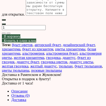
для открытки.
В корзину
Купить в один клик
Теги:
букет цветов
,
авторский букет
,
дизайнерский букет
,
хризантема
,
букет из хризантем
,
цветы хризантемы
,
белая
хризантема
,
альстромерия
,
альстромерия букет
,
альстромерия
цветы
,
желтая хризантема
,
гвоздика
,
диантус
,
букет из
гвоздик
,
диантус букет
,
гвоздика цветок
,
диантус цветы
,
желтая гвоздика
,
желтый диантус
,
тюльпан
,
букет тюльпанов
,
цветы тюльпаны
,
розовые тюльпаны
Доставка в Раменском и Жуковском!
Открытка в подарок к букету!
Доставка от 1 часа!
Описание
Отзывы (0)
Доставка