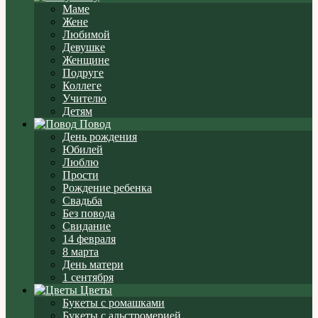
Маме
Жене
Любимой
Девушке
Женщине
Подруге
Коллеге
Учителю
Детям
Повод
День рождения
Юбилей
Люблю
Прости
Рождение ребенка
Свадьба
Без повода
Свидание
14 февраля
8 марта
День матери
1 сентября
Цветы
Букеты с ромашками
Букеты с альстромерией