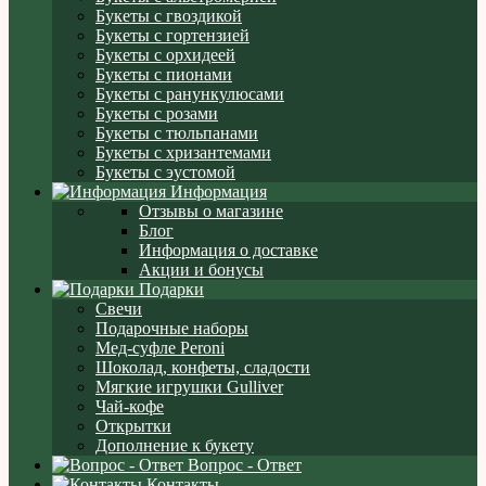
Букеты с гвоздикой
Букеты с гортензией
Букеты с орхидеей
Букеты с пионами
Букеты с ранункулюсами
Букеты с розами
Букеты с тюльпанами
Букеты с хризантемами
Букеты с эустомой
Информация
Отзывы о магазине
Блог
Информация о доставке
Акции и бонусы
Подарки
Свечи
Подарочные наборы
Мед-суфле Peroni
Шоколад, конфеты, сладости
Мягкие игрушки Gulliver
Чай-кофе
Открытки
Дополнение к букету
Вопрос - Ответ
Контакты