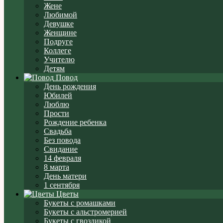
Жене
Любимой
Девушке
Женщине
Подруге
Коллеге
Учителю
Детям
Повод
День рождения
Юбилей
Люблю
Прости
Рождение ребенка
Свадьба
Без повода
Свидание
14 февраля
8 марта
День матери
1 сентября
Цветы
Букеты с ромашками
Букеты с альстромерией
Букеты с гвоздикой