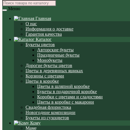
Меню
Главная
О нас
Информация о доставке
Гарантия качества
Каталог
Букеты цветов
Авторские букеты
Праздничные букеты
Монобукеты
Дорогие букеты цветов
Цветы в деревянных ящиках
Корзины с цветами
Цветы в коробке
Цветы в шляпной коробке
Букеты в подарочной коробке
Коробки с цветами и сладостями
Цветы в коробке с макарони
Свадебная флористика
Новогодние композиции
Букеты из сухоцветов
Кому
Маме