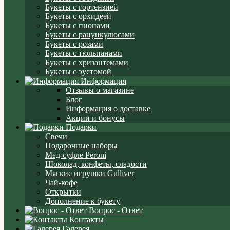
Букеты с гортензией
Букеты с орхидеей
Букеты с пионами
Букеты с ранункулюсами
Букеты с розами
Букеты с тюльпанами
Букеты с хризантемами
Букеты с эустомой
Информация
Отзывы о магазине
Блог
Информация о доставке
Акции и бонусы
Подарки
Свечи
Подарочные наборы
Мед-суфле Peroni
Шоколад, конфеты, сладости
Мягкие игрушки Gulliver
Чай-кофе
Открытки
Дополнение к букету
Вопрос - Ответ
Контакты
Галерея