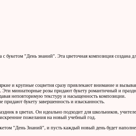
с букетом "День знаний". Эта цветочная композиция создана для
 яркие и крупные соцветия сразу привлекают внимание и вызыва
. Эти миниатюрные розы придают букету романтичный и празд
здавая неповторимую текстуру и насыщенность композиции.
ые придают букету завершенность и изысканность.
здник в цветах. Он идеально подходит для школьников, учителей 
 искренние пожелания на новый учебный год.
том "День Знаний", и пусть каждый новый день будет наполнен