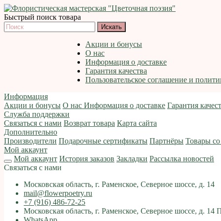
Быстрый поиск товара
Акции и бонусы
О нас
Информация о доставке
Гарантия качества
Пользовательское соглашение и полит
Информация
Акции и бонусы
О нас
Информация о доставке
Гарантия качес
Служба поддержки
Связаться с нами
Возврат товара
Карта сайта
Дополнительно
Производители
Подарочные сертификаты
Партнёры
Товары со
Мой аккаунт
Мой аккаунт
История заказов
Закладки
Рассылка новостей
Связаться с нами
Московская область, г. Раменское, Северное шоссе, д. 14
mail@flowerpoetry.ru
+7 (916) 486-72-25
Московская область, г. Раменское, Северное шоссе, д. 14 
WhatsApp