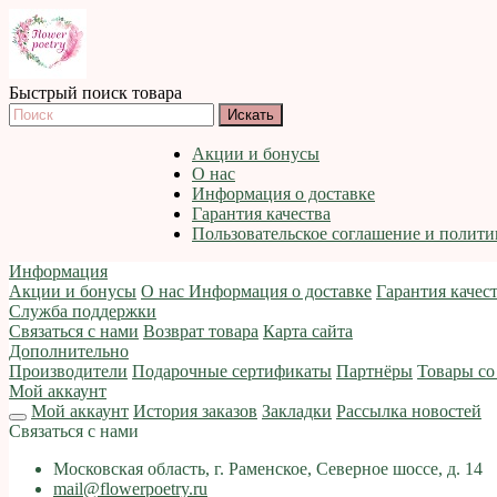
Быстрый поиск товара
Акции и бонусы
О нас
Информация о доставке
Гарантия качества
Пользовательское соглашение и полит
Информация
Акции и бонусы
О нас
Информация о доставке
Гарантия качес
Служба поддержки
Связаться с нами
Возврат товара
Карта сайта
Дополнительно
Производители
Подарочные сертификаты
Партнёры
Товары со
Мой аккаунт
Мой аккаунт
История заказов
Закладки
Рассылка новостей
Связаться с нами
Московская область, г. Раменское, Северное шоссе, д. 14
mail@flowerpoetry.ru