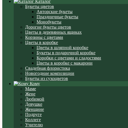
Каталог
Букеты цветов
Авторские букеты
Праздничные букеты
Монобукеты
Дорогие букеты цветов
Цветы в деревянных ящиках
Корзины с цветами
Цветы в коробке
Цветы в шляпной коробке
Букеты в подарочной коробке
Коробки с цветами и сладостями
Цветы в коробке с макарони
Свадебная флористика
Новогодние композиции
Букеты из сухоцветов
Кому
Маме
Жене
Любимой
Девушке
Женщине
Подруге
Коллеге
Учителю