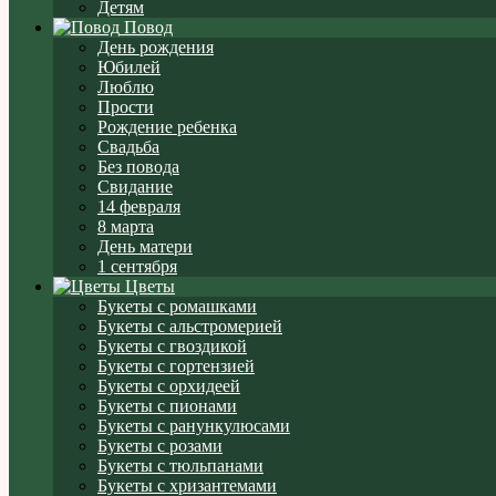
Детям
Повод
День рождения
Юбилей
Люблю
Прости
Рождение ребенка
Свадьба
Без повода
Свидание
14 февраля
8 марта
День матери
1 сентября
Цветы
Букеты с ромашками
Букеты с альстромерией
Букеты с гвоздикой
Букеты с гортензией
Букеты с орхидеей
Букеты с пионами
Букеты с ранункулюсами
Букеты с розами
Букеты с тюльпанами
Букеты с хризантемами