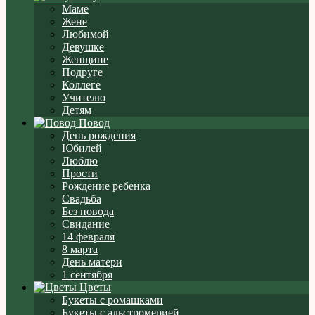
Маме
Жене
Любимой
Девушке
Женщине
Подруге
Коллеге
Учителю
Детям
Повод
День рождения
Юбилей
Люблю
Прости
Рождение ребенка
Свадьба
Без повода
Свидание
14 февраля
8 марта
День матери
1 сентября
Цветы
Букеты с ромашками
Букеты с альстромерией