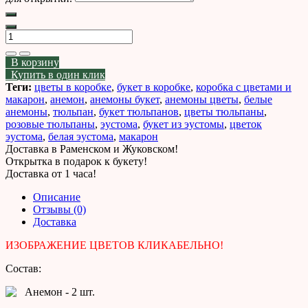
В корзину
Купить в один клик
Теги:
цветы в коробке
,
букет в коробке
,
коробка с цветами и
макарон
,
анемон
,
анемоны букет
,
анемоны цветы
,
белые
анемоны
,
тюльпан
,
букет тюльпанов
,
цветы тюльпаны
,
розовые тюльпаны
,
эустома
,
букет из эустомы
,
цветок
эустома
,
белая эустома
,
макарон
Доставка в Раменском и Жуковском!
Открытка в подарок к букету!
Доставка от 1 часа!
Описание
Отзывы (0)
Доставка
ИЗОБРАЖЕНИЕ ЦВЕТОВ КЛИКАБЕЛЬНО!
Состав:
Анемон - 2 шт.