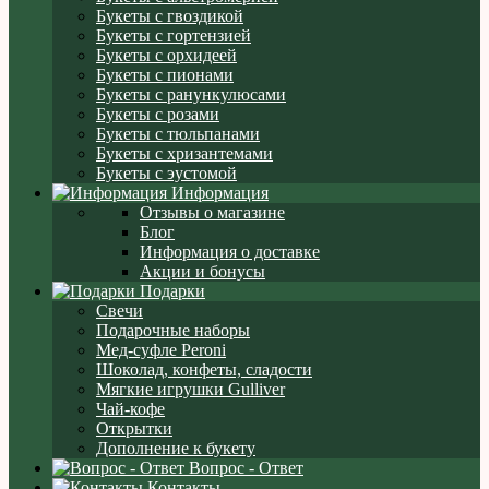
Букеты с гвоздикой
Букеты с гортензией
Букеты с орхидеей
Букеты с пионами
Букеты с ранункулюсами
Букеты с розами
Букеты с тюльпанами
Букеты с хризантемами
Букеты с эустомой
Информация
Отзывы о магазине
Блог
Информация о доставке
Акции и бонусы
Подарки
Свечи
Подарочные наборы
Мед-суфле Peroni
Шоколад, конфеты, сладости
Мягкие игрушки Gulliver
Чай-кофе
Открытки
Дополнение к букету
Вопрос - Ответ
Контакты