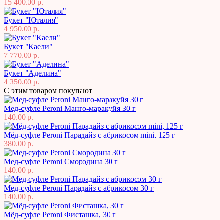
15 400.00 р.
Букет "Юталия"
4 950.00 р.
Букет "Каели"
7 770.00 р.
Букет "Аделина"
4 350.00 р.
С этим товаром покупают
Мед-суфле Peroni Манго-маракуйя 30 г
140.00 р.
Мёд-суфле Peroni Парадайз с абрикосом mini, 125 г
380.00 р.
Мед-суфле Peroni Смородина 30 г
140.00 р.
Мед-суфле Peroni Парадайз с абрикосом 30 г
140.00 р.
Мёд-суфле Peroni Фисташка, 30 г