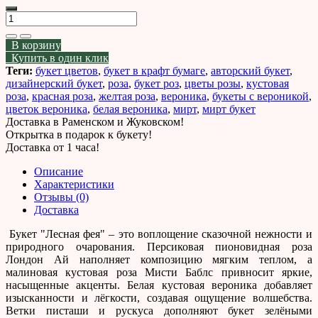
В корзину
Купить в один клик
Теги:
букет цветов
,
букет в крафт бумаге
,
авторский букет
,
дизайнерский букет
,
роза
,
букет роз
,
цветы розы
,
кустовая
роза
,
красная роза
,
желтая роза
,
вероника
,
букеты с вероникой
,
цветок вероника
,
белая вероника
,
мирт
,
мирт букет
Доставка в Раменском и Жуковском!
Открытка в подарок к букету!
Доставка от 1 часа!
Описание
Характеристики
Отзывы (0)
Доставка
Букет "Лесная фея" – это воплощение сказочной нежности и
природного очарования. Персиковая пионовидная роза
Лондон Ай наполняет композицию мягким теплом, а
малиновая кустовая роза Мисти Баблс привносит яркие,
насыщенные акценты. Белая кустовая вероника добавляет
изысканности и лёгкости, создавая ощущение волшебства.
Ветки писташи и рускуса дополняют букет зелёными