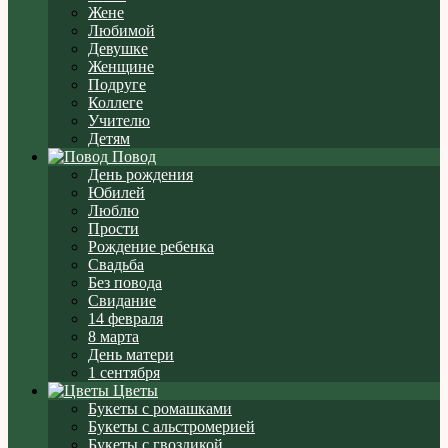
Жене
Любимой
Девушке
Женщине
Подруге
Коллеге
Учителю
Детям
Повод
День рождения
Юбилей
Люблю
Прости
Рождение ребенка
Свадьба
Без повода
Свидание
14 февраля
8 марта
День матери
1 сентября
Цветы
Букеты с ромашками
Букеты с альстромерией
Букеты с гвоздикой