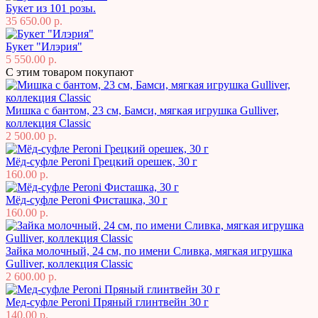
Букет из 101 розы.
35 650.00 р.
Букет "Илэрия"
5 550.00 р.
С этим товаром покупают
Мишка с бантом, 23 см, Бамси, мягкая игрушка Gulliver,
коллекция Classic
2 500.00 р.
Мёд-суфле Peroni Грецкий орешек, 30 г
160.00 р.
Мёд-суфле Peroni Фисташка, 30 г
160.00 р.
Зайка молочный, 24 см, по имени Сливка, мягкая игрушка
Gulliver, коллекция Classic
2 600.00 р.
Мед-суфле Peroni Пряный глинтвейн 30 г
140.00 р.