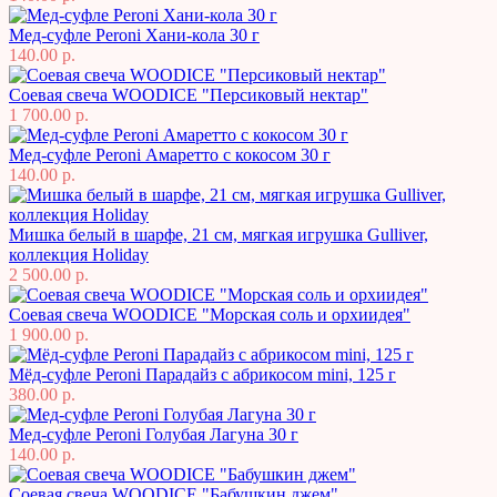
Мед-суфле Peroni Хани-кола 30 г
140.00 р.
Соевая свеча WOODICE "Персиковый нектар"
1 700.00 р.
Мед-суфле Peroni Амаретто с кокосом 30 г
140.00 р.
Мишка белый в шарфе, 21 см, мягкая игрушка Gulliver,
коллекция Holiday
2 500.00 р.
Соевая свеча WOODICE "Морская соль и орхиидея"
1 900.00 р.
Мёд-суфле Peroni Парадайз с абрикосом mini, 125 г
380.00 р.
Мед-суфле Peroni Голубая Лагуна 30 г
140.00 р.
Соевая свеча WOODICE "Бабушкин джем"