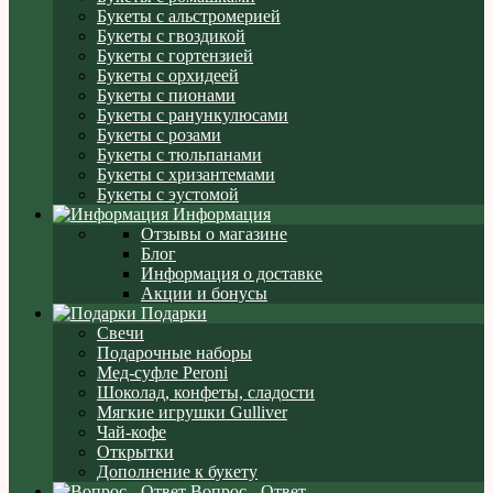
Букеты с альстромерией
Букеты с гвоздикой
Букеты с гортензией
Букеты с орхидеей
Букеты с пионами
Букеты с ранункулюсами
Букеты с розами
Букеты с тюльпанами
Букеты с хризантемами
Букеты с эустомой
Информация
Отзывы о магазине
Блог
Информация о доставке
Акции и бонусы
Подарки
Свечи
Подарочные наборы
Мед-суфле Peroni
Шоколад, конфеты, сладости
Мягкие игрушки Gulliver
Чай-кофе
Открытки
Дополнение к букету
Вопрос - Ответ