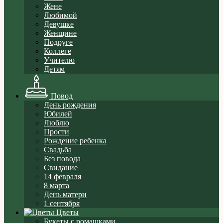
Жене
Любимой
Девушке
Женщине
Подруге
Коллеге
Учителю
Детям
Повод
День рождения
Юбилей
Люблю
Прости
Рождение ребенка
Свадьба
Без повода
Свидание
14 февраля
8 марта
День матери
1 сентября
Цветы
Букеты с ромашками