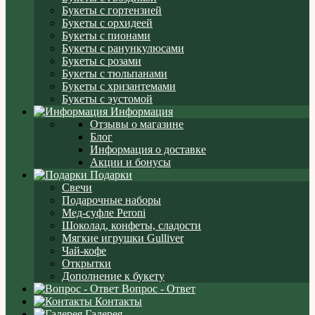
Букеты с гортензией
Букеты с орхидеей
Букеты с пионами
Букеты с ранункулюсами
Букеты с розами
Букеты с тюльпанами
Букеты с хризантемами
Букеты с эустомой
Информация
Отзывы о магазине
Блог
Информация о доставке
Акции и бонусы
Подарки
Свечи
Подарочные наборы
Мед-суфле Peroni
Шоколад, конфеты, сладости
Мягкие игрушки Gulliver
Чай-кофе
Открытки
Дополнение к букету
Вопрос - Ответ
Контакты
Галерея