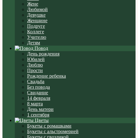
Жене
Любимой
Девушке
Женщине
Подруге
Коллеге
Учителю
Детям
Повод
День рождения
Юбилей
Люблю
Прости
Рождение ребенка
Свадьба
Без повода
Свидание
14 февраля
8 марта
День матери
1 сентября
Цветы
Букеты с ромашками
Букеты с альстромерией
Букеты с гвоздикой